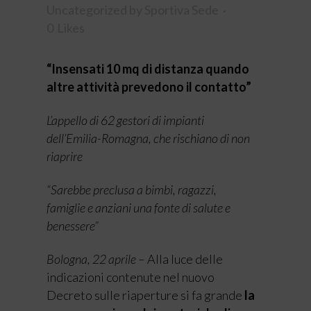
Uncategorized
by
Sportiva Sede
0
Likes
“Insensati 10 mq di distanza quando
altre attività prevedono il contatto”
L’appello di 62 gestori di impianti
dell’Emilia-Romagna, che rischiano di non
riaprire
“Sarebbe preclusa a bimbi, ragazzi,
famiglie e anziani una fonte di salute e
benessere”
Bologna, 22 aprile
– Alla luce delle
indicazioni contenute nel nuovo
Decreto sulle riaperture si fa grande
la