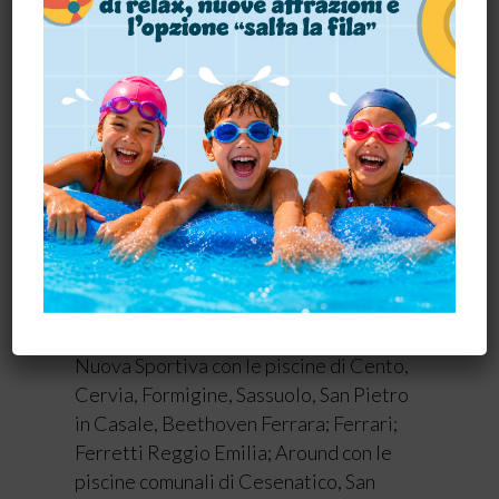
Olimpia Vignola; Sport Center Parma;
Ortignola gestita da Deai srl Imola;
Dogali Modena; Società Wesport SSD
con le piscine comunali di Finale Emilia,
San Felice sul Panaro, Bomporto,
Corassori di Modena; Coopernuoto
con le piscine comunali di Correggio,
Novellara, Carpi, Mirandola, Parma;
Asd Amici del nuoto; Piscina Vigili del
Fuoco Modena; Pool 4.0 con le piscine
comunali di Lugo, Parco Bacchelli di
Ferrara e Gianni Gambi di Ravenna;
Nuova Sportiva con le piscine di Cento,
Cervia, Formigine, Sassuolo, San Pietro
in Casale, Beethoven Ferrara; Ferrari;
Ferretti Reggio Emilia; Around con le
piscine comunali di Cesenatico, San