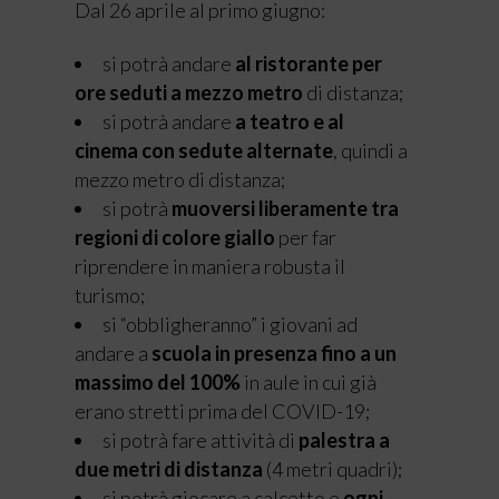
Dal 26 aprile al primo giugno:
si potrà andare
al ristorante per
ore seduti a mezzo metro
di distanza;
si potrà andare
a teatro e al
cinema con sedute alternate
, quindi a
mezzo metro di distanza;
si potrà
muoversi liberamente tra
regioni di colore giallo
per far
riprendere in maniera robusta il
turismo;
si “obbligheranno” i giovani ad
andare a
scuola in presenza fino a un
massimo del 100%
in aule in cui già
erano stretti prima del COVID-19;
si potrà fare attività di
palestra a
due metri di distanza
(4 metri quadri);
si potrà giocare a calcetto e
ogni