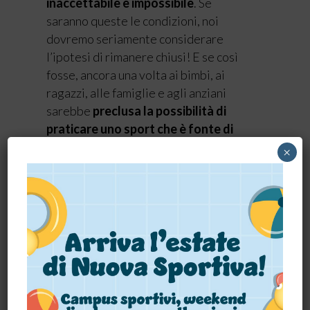
inaccettabile e impossibile
. Se
saranno queste le condizioni, noi
dovremo seriamente considerare
l’ipotesi di rimanere chiusi! E se così
fosse, ancora una volta ai bimbi, ai
ragazzi, alle famiglie e agli anziani
sarebbe
preclusa la possibilità di
praticare uno sport che è fonte di
salute e benessere
, aumentando
×
indirettamente i danni diretti e
collaterali di questa terribile
pandemia e scrivendo il
de profundis
di
un intero settore che impiega migliaia
di persone».
I 62 gestori di impianti dell’Emilia-
Romagna: