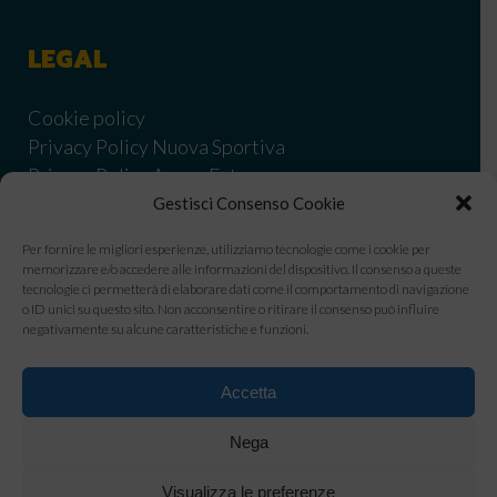
LEGAL
Cookie policy
Privacy Policy Nuova Sportiva
Privacy Policy Acqua Estense
Informativa Privacy Nuova Sportiva corsi
Gestisci Consenso Cookie
Informativa Privacy Nuova Sportiva Nuoto Libero
Per fornire le migliori esperienze, utilizziamo tecnologie come i cookie per
Informativa privacy Estense corsi
memorizzare e/o accedere alle informazioni del dispositivo. Il consenso a queste
Condizionidi vendita
tecnologie ci permetterà di elaborare dati come il comportamento di navigazione
o ID unici su questo sito. Non acconsentire o ritirare il consenso può influire
Informativa privacy utenti WhatsApp Business
negativamente su alcune caratteristiche e funzioni.
Codice Etico Nuova Sportiva
Modello OGC Nuova Sportiva
Accetta
Whistleblowing Nuova Sportiva
Safeguarding policy
Nega
Visualizza le preferenze