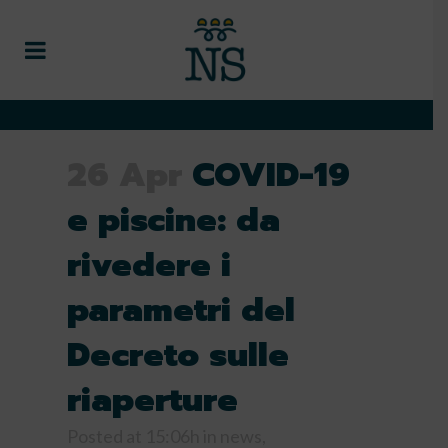
26 Apr
COVID-19
e piscine: da
rivedere i
parametri del
Decreto sulle
riaperture
Posted at 15:06h
in
news
,