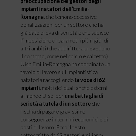
preoccupazione dei
gestori degli
impianti natatori dell’Emilia-
Romagna
, che temono eccessive
penalizzazioni per un settore che ha
già dato prova di serietà e che subisce
l’imposizione di parametri più rigidi di
altri ambiti (che addirittura prevedono
il contatto, come nel calcio e calcetto).
Uisp Emilia-Romagna ha coordinato un
tavolo di lavoro sull’impiantistica
natatoria raccogliendo
la voce di 62
impianti
, molti dei quali anche esterni
al mondo Uisp, per
una battaglia di
serietà a tutela di un settore
che
rischia di pagare gravissime
conseguenze in termini economici e di
posti di lavoro. Ecco il testo
sottoscritto da 62 gestori emiliano-