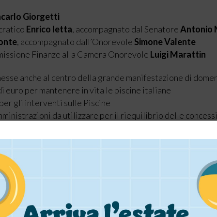
carlo Giorgetti
cratico
Enrico letta
, accompagnato dal Senatore
Antonio 
onte
, accompagnato dall’Onorevole
Simone Valente
mmissione Finanze alla Camera Onorevole
Luigi Marattin
e messe anche al centro della grande manifestazione di domen
i euro per mantenere in vita le piscine italiane
er gli interventi sulle Piscine
inistrazioni da utilizzare per il riequilibrio delle concess
ro bollette” attraverso il credito di imposta
re anche nelle Piscine
e e di affitto di ramo di azienda per il 2022
arco Sublimi – piena soddisfazione per il livello di attenzi
’ evidente la loro consapevolezza dell’importanza di un set
 la ricerca del benessere per oltre 5 milioni di italiani (tan
 anche dai provvedimenti delle scorse settimane, è la chiar
e regolano i rapporti concessori con le Pubbliche Amministr