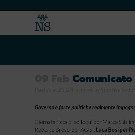
09 Feb
Comunicato
Posted at 23:27h
in
news
by
Sportiva Sede
Governo e forze politiche realmente impegnate
Giornata ricca di colloqui per Marco Subli
Roberto Bresci per AGISI,
Luca Bosi per P