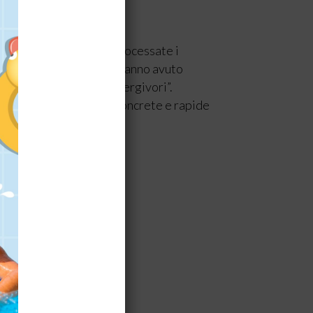
richieste saranno già processate i
oni per le società che hanno avuto
tatori tra i soggetti energivori”.
ine di trovare soluzioni concrete e rapide