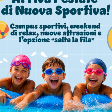
natatori.
 delegazione ristretta del Coordinamento – che le nostre 
visto dal cosiddetto DL Sostegni Ter aumentando le dotazi
OVID e verificando la possibilità di inserire gli impianti na
i raccordo con gli interlocutori istituzionali e politici al f
ini
nico
a Bosi e Roberto