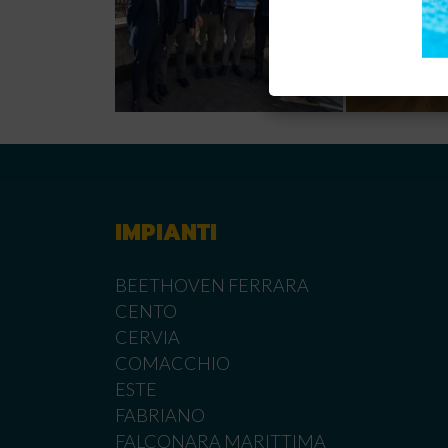
IMPIANTI
BEETHOVEN FERRARA
CENTO
CERVIA
COMACCHIO
ESTE
FABRIANO
FALCONARA MARITTIMA