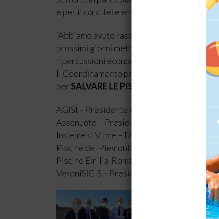
e per il carattere energivoro degli impianti 
“Abbiamo avuto rassicurazione – comunica la
prossimi giorni mettendo mano a quanto pre
ripercussioni economiche con le limitazioni C
Il Coordinamento proseguirà la sua attività d
per
SALVARE LE PISCINE
.
AGISI – Presidente Giorgio Lamberti
Assonuoto – Presidente Alessandro Valent
Insieme si Vince – Delegato Andrea Biondi
Piscine del Piemonte – Delegato Luca Albo
Piscine Emilia-Romagna – Coordinatori Luc
VeroniSIGIS – Presidente Sergio Tosi