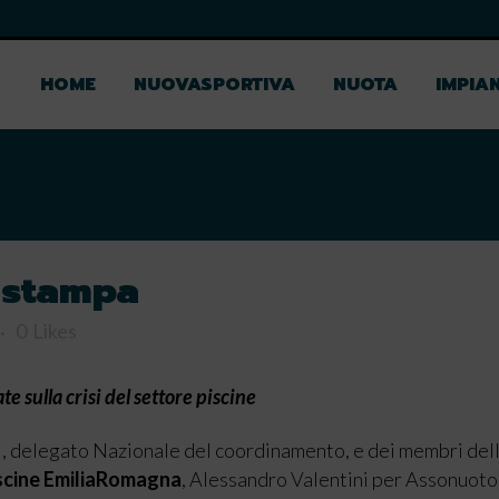
HOME
NUOVASPORTIVA
NUOTA
IMPIAN
 stampa
0
Likes
 sulla crisi del settore piscine
mi, delegato Nazionale del coordinamento, e dei membri del
iscine EmiliaRomagna
, Alessandro Valentini per Assonuoto