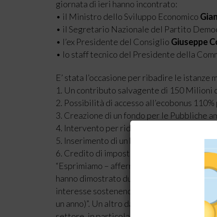
giornata di ieri hanno incontrato:
• il Ministro dello Sviluppo Economico
Gian
• il Segretario Nazionale del Partito Demo
• l’ex Presidente del Consiglio
Giuseppe C
• lo staff tecnico del Presidente della Co
E’ stata l’occasione per ribadire le istanz
1. Un contributo salvagente di 150 Milioni d
2. Possibilità di accesso all’ecobonus 110% p
3. Creazione di un fondo per le Pubbliche amm
4. Intervento per ridurre il problema del “ca
5. Inserimento di un bonus sport da utilizza
6. Credito di imposta per i canoni di locazion
“Esprimiamo – afferma il delegato nazionale M
hanno dimostrato durante questi colloqui. E
interesse sostenendo la pratica dello sport e
un anno)”. Un altro dato emerso, che si vede
settore, in particolare per i meccanismi ch