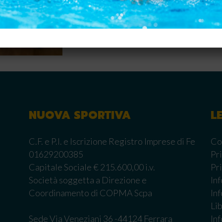
NUOVA SPORTIVA
L
C.F. e P.I. e Iscrizione Registro Imprese di Fe
Co
01629200385
Pr
Capitale Sociale € 215.600,00 i.v.
Pr
Società soggetta a Direzione e
In
Coordinamento di COPMA Scpa
In
Li
Sede Via Veneziani 36 -44124 Ferrara
In