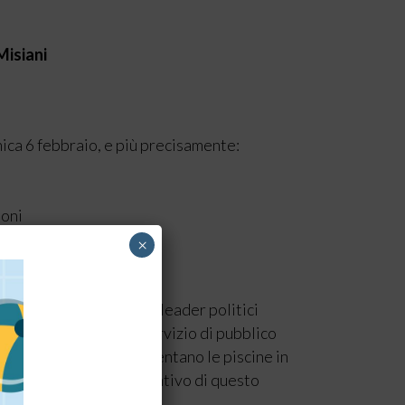
Misiani
ica 6 febbraio, e più precisamente:
ioni
×
one che il Ministro e i leader politici
tore che gestisce un servizio di pubblico
ti sono quelli che frequentano le piscine in
ezza del carattere distintivo di questo
azioni