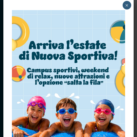
×
IMPIANTI
BEETHOVEN FERRARA
CENTO
CERVIA
COMACCHIO
ESTE
FABRIANO
FALCONARA MARITTIMA
FIORANO MODENESE
FORMIGINE
PALESTRA PASTRO
PARMA
REGGIO EMILIA MELATO
REGGIO EMILIA GATTALUPA
SAN PIETRO IN CASALE