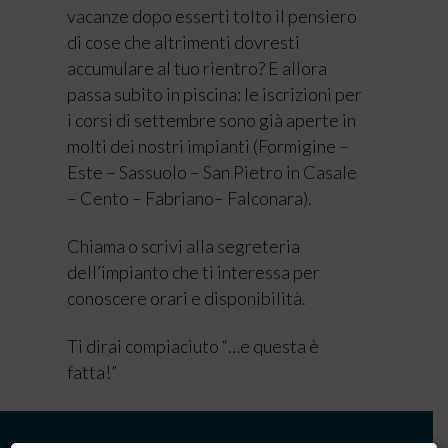
vacanze dopo esserti tolto il pensiero
di cose che altrimenti dovresti
accumulare al tuo rientro? E allora
passa subito in piscina: le iscrizioni per
i corsi di settembre sono già aperte in
molti dei nostri impianti (Formigine –
Este – Sassuolo – San Pietro in Casale
– Cento – Fabriano– Falconara).
Chiama o scrivi alla segreteria
dell’impianto che ti interessa per
conoscere orari e disponibilità.
Ti dirai compiaciuto “…e questa è
fatta!”