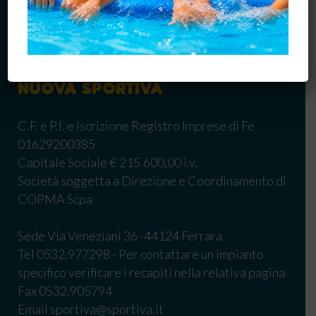
SASSUOLO
PESARO
NUOVA SPORTIVA
C.F. e P.I. e Iscrizione Registro Imprese di Fe
01629200385
Capitale Sociale € 215.600,00 i.v.
Società soggetta a Direzione e Coordinamento di
COPMA Scpa
Sede Via Veneziani 36 -44124 Ferrara
Tel 0532.977298 - Per contattare un impianto
specifico verificare i recapiti nella relativa pagina
Fax 0532.905794
Email sportiva@sportiva.it