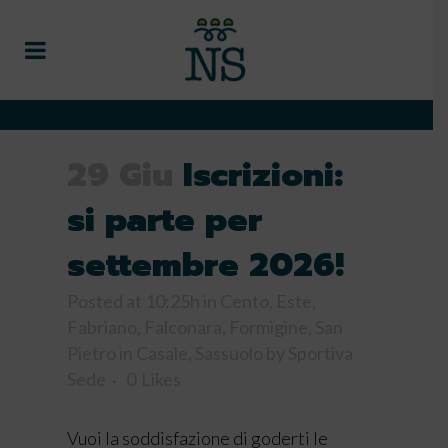
29 Giu
Iscrizioni:
si parte per
settembre 2026!
Posted at 10:25h
in
Cento
,
Este
,
Fabriano
,
Falconara
,
Formigine
,
San
Pietro in Casale
,
Sassuolo
by
Sportiva
Sede
0
Likes
Vuoi la soddisfazione di goderti le