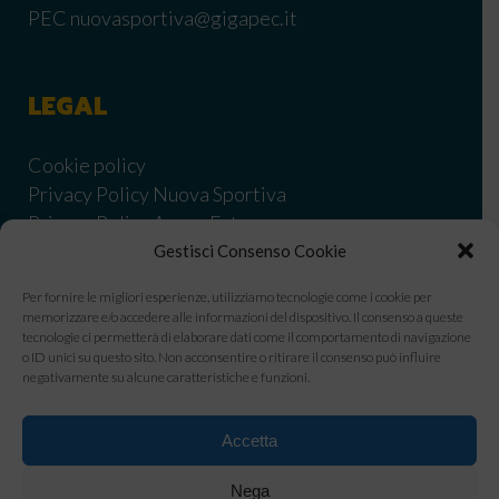
PEC nuovasportiva@gigapec.it
LEGAL
Cookie policy
Privacy Policy Nuova Sportiva
Privacy Policy Acqua Estense
Informativa Privacy Nuova Sportiva corsi
Gestisci Consenso Cookie
Informativa Privacy Nuova Sportiva Nuoto Libero
Per fornire le migliori esperienze, utilizziamo tecnologie come i cookie per
Informativa privacy Estense corsi
memorizzare e/o accedere alle informazioni del dispositivo. Il consenso a queste
Condizionidi vendita
tecnologie ci permetterà di elaborare dati come il comportamento di navigazione
o ID unici su questo sito. Non acconsentire o ritirare il consenso può influire
Informativa privacy utenti WhatsApp Business
negativamente su alcune caratteristiche e funzioni.
Codice Etico Nuova Sportiva
Modello OGC Nuova Sportiva
Accetta
Whistleblowing Nuova Sportiva
Safeguarding policy
Nega