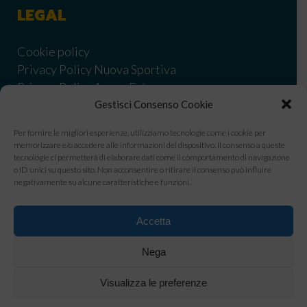
LEGAL
Cookie policy
Privacy Policy Nuova Sportiva
Privacy Policy Acqua Estense
Informativa Privacy Nuova Sportiva corsi
Gestisci Consenso Cookie
Informativa Privacy Nuova Sportiva Nuoto Libero
Per fornire le migliori esperienze, utilizziamo tecnologie come i cookie per
Informativa privacy Estense corsi
memorizzare e/o accedere alle informazioni del dispositivo. Il consenso a queste
Condizionidi vendita
tecnologie ci permetterà di elaborare dati come il comportamento di navigazione
o ID unici su questo sito. Non acconsentire o ritirare il consenso può influire
Informativa privacy utenti WhatsApp Business
negativamente su alcune caratteristiche e funzioni.
Codice Etico Nuova Sportiva
Modello OGC Nuova Sportiva
Accetta
Whistleblowing Nuova Sportiva
Safeguarding policy
Nega
Visualizza le preferenze