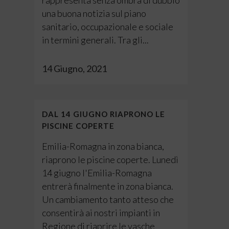
rappresenta senza ombra di dubbio
una buona notizia sul piano
sanitario, occupazionale e sociale
in termini generali. Tra gli...
14 Giugno, 2021
DAL 14 GIUGNO RIAPRONO LE
PISCINE COPERTE
Emilia-Romagna in zona bianca,
riaprono le piscine coperte. Lunedì
14 giugno l'Emilia-Romagna
entrerà finalmente in zona bianca.
Un cambiamento tanto atteso che
consentirà ai nostri impianti in
Regione di riaprire le vasche