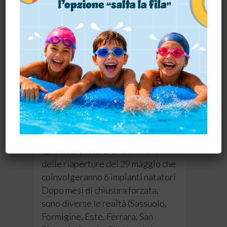
rimarranno aperte le strutture di:
Cervia, Fabriano, San Pietro in
Casale,...
01 Giugno, 2021
SILVIA GRANDI: IL 29 MAGGIO
SARÀ UNA GRANDE FESTA
Parla la Presidente di Nuova
Sportiva, Silvia Grandi, in vista
delle riaperture del 29 maggio che
coinvolgeranno 6 impianti natatori
Dopo mesi di chiusura forzata,
sono diverse le realtà (Sassuolo,
Formigine, Este, Ferrara, San