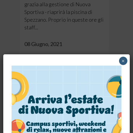
grazia alla gestione di Nuova
Sportiva - riaprirà la piscina di
Spezzano. Proprio in queste ore gli
staff...
08 Giugno, 2021
×
IL 2 GIUGNO SIAMO APERTI
Passiamo la festa della Repubblica
insieme Il 2 giugno è una giornata
importante: si celebra la
Repubblica Italiana, e noi abbiamo
pensato di festeggiarla insieme
agli appassionati di nuoto. Per
tutta la giornata di domani